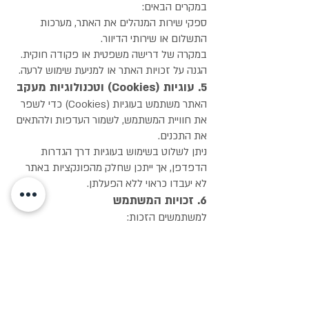
במקרים הבאים:
ספקי שירות המנהלים את האתר, מערכות
התשלום או שירותי הדיוור.
במקרה של דרישה משפטית או פקודה חוקית.
הגנה על זכויות האתר או למניעת שימוש לרעה.
5. עוגיות (Cookies) וטכנולוגיות מעקב
האתר משתמש בעוגיות (Cookies) כדי לשפר
את חוויית המשתמש, לשמור העדפות ולהתאים
את התכנים.
ניתן לשלוט בשימוש בעוגיות דרך הגדרות
הדפדפן, אך ייתכן שחלק מהפונקציות באתר
לא יעבדו כראוי ללא הפעלתן.
6. זכויות המשתמש
למשתמשים הזכות:
לגשת למידע האישי שנשמר אודותיהם.
לתקן מידע אישי שגוי או לא מעודכן.
לבקש מחיקת מידע אישי, בכפוף לחוקים
החלים.
להתנגד לשימוש במידע לצורכי שיווק ישיר.