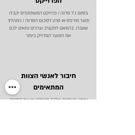
הפרוייקט
בסיום כל סדנה / פרוייקט המשתתפים יקבלו
תוצר מודפס או סרט לסיכום הסדנה / התהליך
שעברו. בהתאם לתקציב וצרכים נתאים לכם
את התוצר המדוייק ביותר
חיבור לאנשי הצוות
המתאימים
אנחנו מאמינים שלכל פרוייקט יש את המנחה
המדוייק/ת המגיעים/ות מתחומי עניין ומומחיות
שונים ומגוונים.
בזכות הפריסה הארצית שלנו נוכל להתאים
לכם את אנשי ונשות המקצוע הטובים ביותר