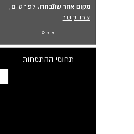
מקום אחר שתבחרו.
לפרטים,
צרו קשר
תחומי ההתמחות
סדנאות צילום ופוטותרפיה
הצילום
מהווה
גשר
בין
תרבויות
,
גילאים,
שפות
ומקומות